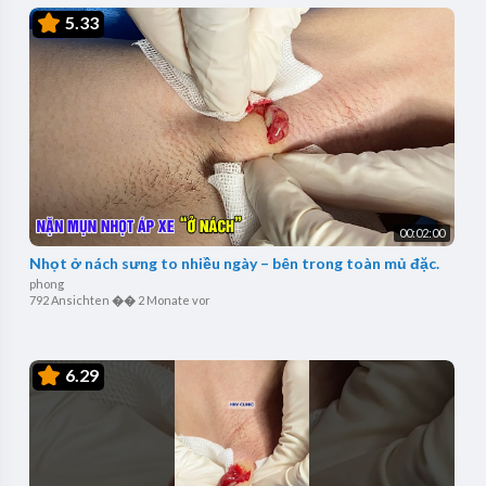
5.33
00:02:00
Nhọt ở nách sưng to nhiều ngày – bên trong toàn mủ đặc.
phong
792 Ansichten
��
2 Monate vor
6.29