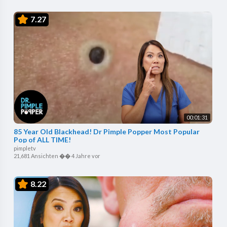
7.27
00:01:31
85 Year Old Blackhead! Dr Pimple Popper Most Popular
Pop of ALL TIME!
pimpletv
21,681 Ansichten
��
4 Jahre vor
8.22