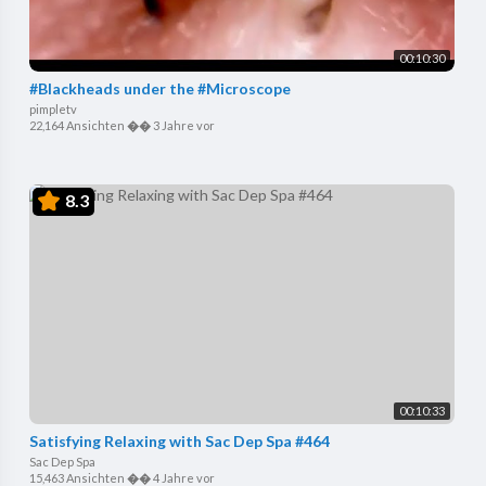
00:10:30
#Blackheads under the #Microscope
pimpletv
22,164 Ansichten
��
3 Jahre vor
8.3
00:10:33
Satisfying Relaxing with Sac Dep Spa #464
Sac Dep Spa
15,463 Ansichten
��
4 Jahre vor