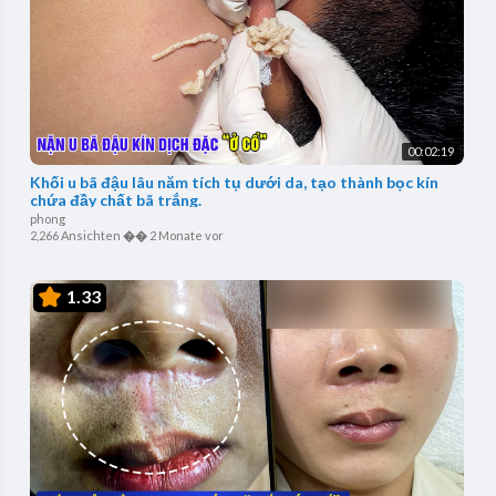
00:02:19
Khối u bã đậu lâu năm tích tụ dưới da, tạo thành bọc kín
chứa đầy chất bã trắng.
phong
2,266 Ansichten
��
2 Monate vor
1.33