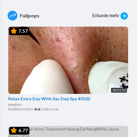
Erkunde mehr
Fullpops
7.57
00:15:50
Relax Every Day With Sac Dep Spa #0102
pimpletv
8,600 Ansichten
��
3 Jahre vor
6.77