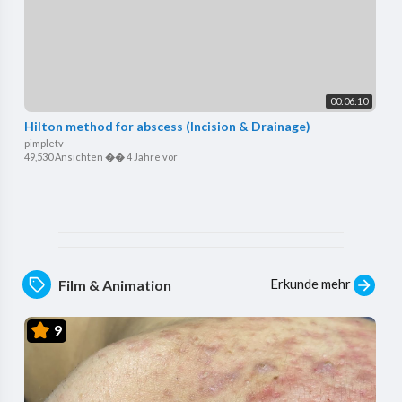
00:06:10
Hilton method for abscess (Incision & Drainage)
pimpletv
49,530 Ansichten
��
4 Jahre vor
Erkunde mehr
Film & Animation
9