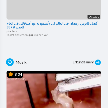
00:10:10
أفضل فانوس رمضان في العالم لي لأستمتع به مع أصدقائي في العام
الجديد # 837
pimpletv
26,071 Ansichten
��
3 Jahre vor
Erkunde mehr
Musik
8.34