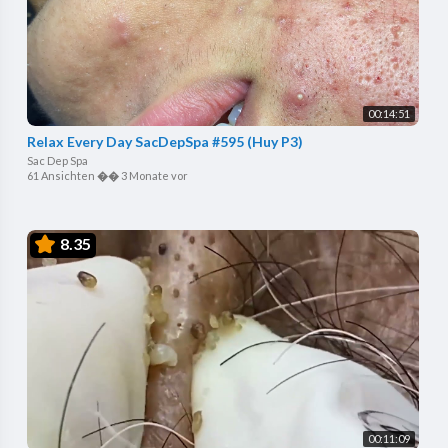
00:14:51
Relax Every Day SacDepSpa #595 (Huy P3)
Sac Dep Spa
61 Ansichten
��
3 Monate vor
8.35
00:11:09