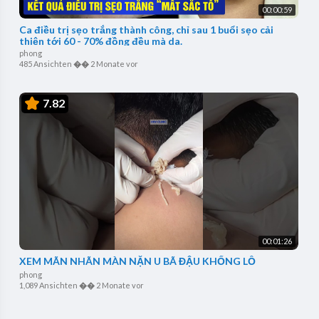
00:00:59
Ca điều trị sẹo trắng thành công, chỉ sau 1 buổi sẹo cải
thiện tới 60 - 70% đồng đều mà da.
phong
485 Ansichten
��
2 Monate vor
7.82
00:01:26
XEM MÃN NHÃN MÀN NẶN U BÃ ĐẬU KHỔNG LỒ
phong
1,089 Ansichten
��
2 Monate vor