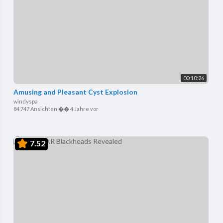
00:10:26
Amusing and Pleasant Cyst Explosion
windyspa
84,747 Ansichten
��
4 Jahre vor
7.52