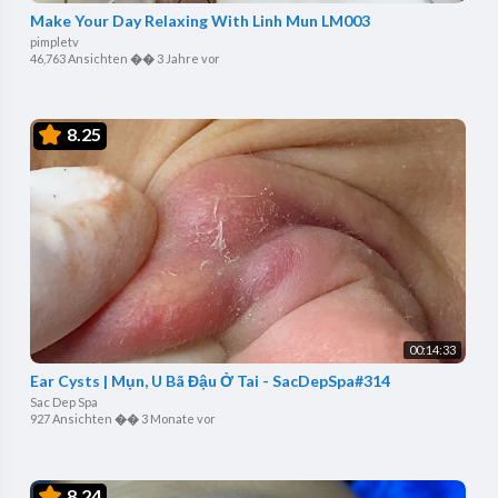
Make Your Day Relaxing With Linh Mun LM003
pimpletv
46,763 Ansichten
��
3 Jahre vor
8.25
00:14:33
Ear Cysts | Mụn, U Bã Đậu Ở Tai - SacDepSpa#314
Sac Dep Spa
927 Ansichten
��
3 Monate vor
8.24