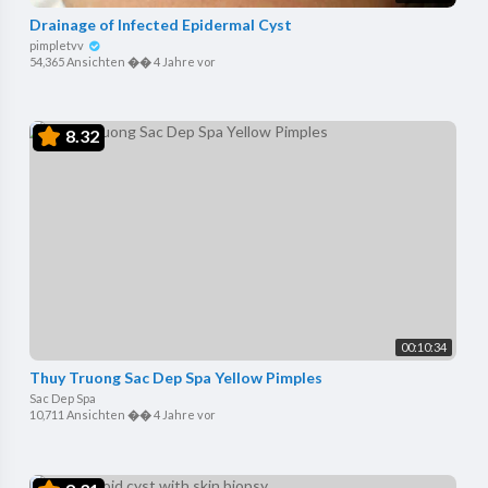
Drainage of Infected Epidermal Cyst
pimpletvv
54,365 Ansichten
��
4 Jahre vor
8.32
00:10:34
Thuy Truong Sac Dep Spa Yellow Pimples
Sac Dep Spa
10,711 Ansichten
��
4 Jahre vor