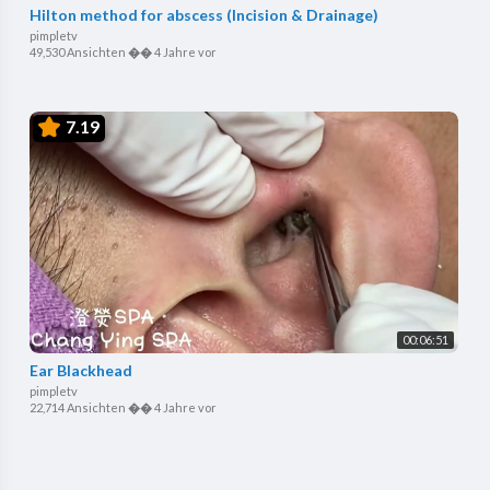
Hilton method for abscess (Incision & Drainage)
pimpletv
49,530 Ansichten
��
4 Jahre vor
7.19
00:06:51
Ear Blackhead
pimpletv
22,714 Ansichten
��
4 Jahre vor