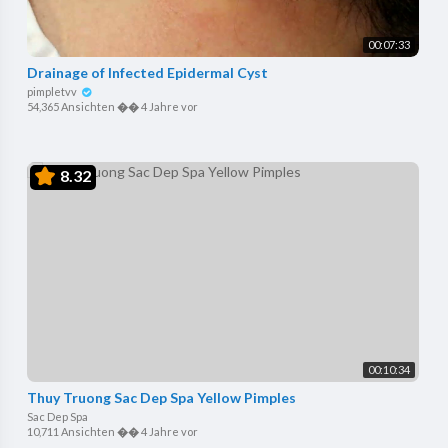
00:07:33
Drainage of Infected Epidermal Cyst
pimpletvv
54,365 Ansichten
��
4 Jahre vor
8.32
00:10:34
Thuy Truong Sac Dep Spa Yellow Pimples
Sac Dep Spa
10,711 Ansichten
��
4 Jahre vor