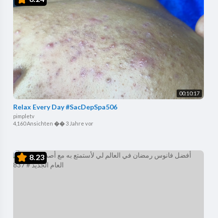
00:10:17
Relax Every Day #SacDepSpa506
pimpletv
4,160 Ansichten
��
3 Jahre vor
8.23