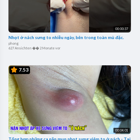
00:00:37
Nhọt ở nách sưng to nhiều ngày, bên trong toàn mủ đặc.
phong
627 Ansichten
��
2 Monate vor
7.53
00:04:01
Tổng hợp những ca nặn mụn nhọt sưng viêm to ở nách - Tại