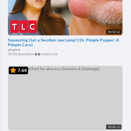
00:03:22
Squeezing Out a Swollen Jaw Lump! | Dr. Pimple Popper: A
Pimple Carol
pimpletv
39,741 Ansichten
��
4 Jahre vor
7.64
00:06:10