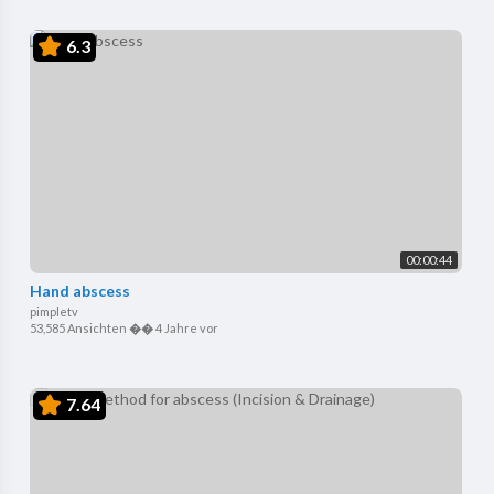
6.3
00:00:44
Hand abscess
pimpletv
53,585 Ansichten
��
4 Jahre vor
7.64