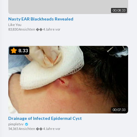
00:08:33
Nasty EAR Blackheads Revealed
Like You
83,830 Ansichten
��
4 Jahre vor
8.33
00:07:33
Drainage of Infected Epidermal Cyst
pimpletvv
54,365 Ansichten
��
4 Jahre vor