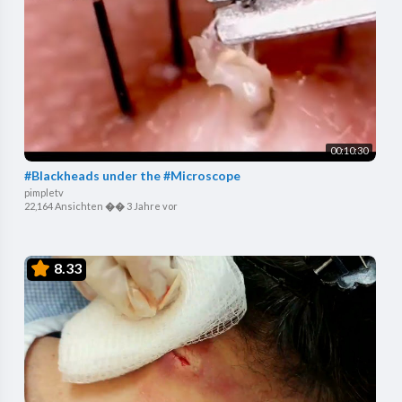
00:10:30
#Blackheads under the #Microscope
pimpletv
22,164 Ansichten
��
3 Jahre vor
8.33