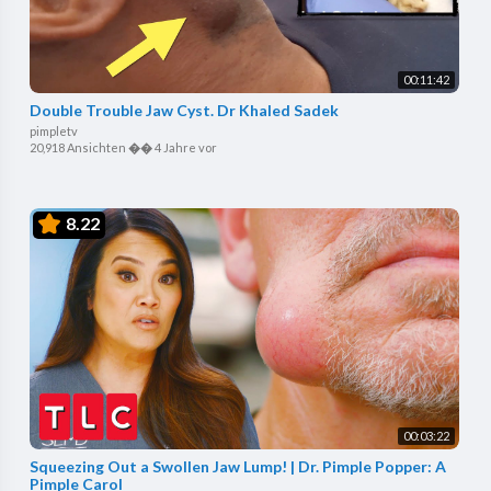
00:11:42
Double Trouble Jaw Cyst. Dr Khaled Sadek
pimpletv
20,918 Ansichten
��
4 Jahre vor
8.22
00:03:22
Squeezing Out a Swollen Jaw Lump! | Dr. Pimple Popper: A
Pimple Carol