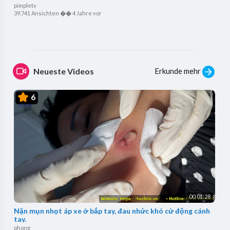
pimpletv
39,741 Ansichten
��
4 Jahre vor
Erkunde mehr
Neueste Videos
6
00:01:28
Nặn mụn nhọt áp xe ở bắp tay, đau nhức khó cử động cánh
tay.
phong