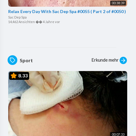
00:38:39
Relax Every Day With Sac Dep Spa #0055 ( Part 2 of #0050 )
Sac Dep Spa
14,462 Ansichten
��
4 Jahre vor
Erkunde mehr
Sport
8.33
00:07:33