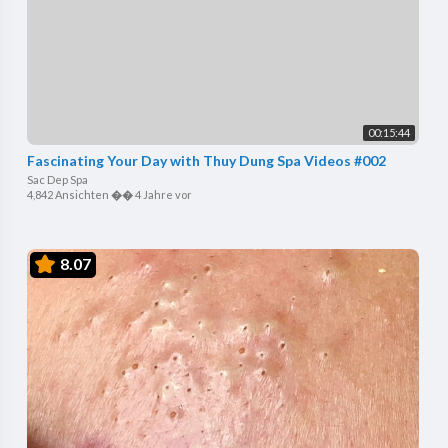
00:15:44
Fascinating Your Day with Thuy Dung Spa Videos #002
Sac Dep Spa
4,842 Ansichten
��
4 Jahre vor
8.07