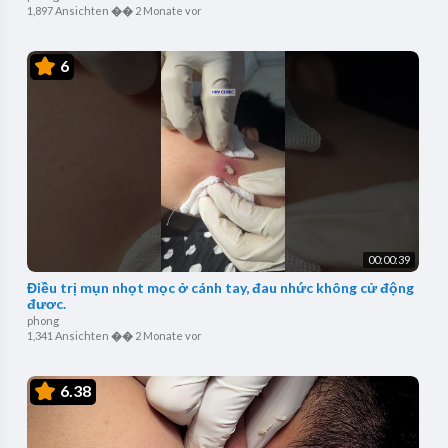
1,897 Ansichten
��
2 Monate vor
6
00:00:39
Điều trị mụn nhọt mọc ở cánh tay, đau nhức không cử động
được.
phong
1,341 Ansichten
��
2 Monate vor
6.38