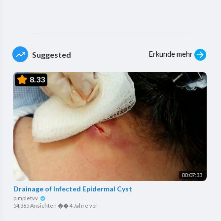
Erkunde mehr
Suggested
8.33
00:07:33
Drainage of Infected Epidermal Cyst
pimpletvv
54,365 Ansichten
��
4 Jahre vor