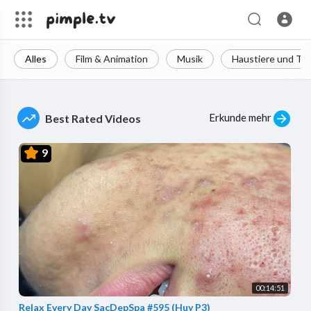
Alles
Film & Animation
Musik
Haustiere und Tie
Erkunde mehr
Best Rated Videos
9
00:14:51
Relax Every Day SacDepSpa #595 (Huy P3)