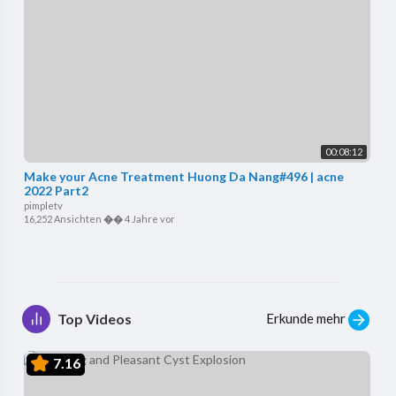
00:08:12
Make your Acne Treatment Huong Da Nang#496 | acne
2022 Part2
pimpletv
16,252 Ansichten
��
4 Jahre vor
Erkunde mehr
Top Videos
7.16