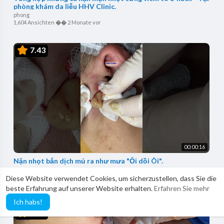
phòng khám da liễu HHV Clinic.
phong
1,604 Ansichten
��
2 Monate vor
7.43
00:00:16
Nặn nhọt bắn dịch mủ ra như mưa "Ối dồi Ôi".
phong
Diese Website verwendet Cookies, um sicherzustellen, dass Sie die
929 Ansichten
��
2 Monate vor
beste Erfahrung auf unserer Website erhalten.
Erfahren Sie mehr
Ich habs!
5.29