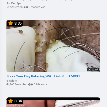
Sac Dep Spa
61 Ansichten
��
3 Monate vor
8.35
00:11:09
Make Your Day Relaxing With Linh Mun LM003
pimpletv
46,763 Ansichten
��
3 Jahre vor
8.34