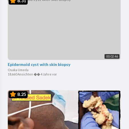
8.31
00:02:46
Epidermoid cyst with skin biopsy
Osaka Umeda
18,660 Ansichten
��
4 Jahre vor
8.25