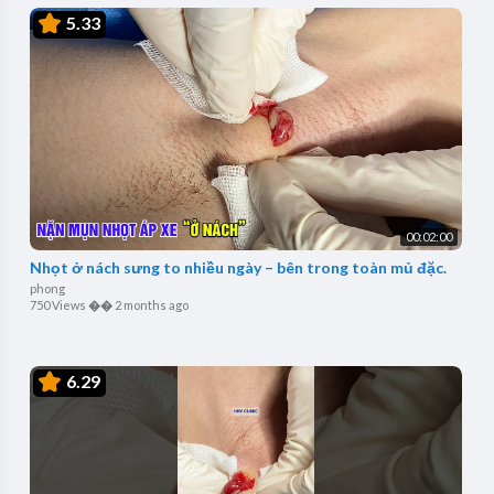
5.33
00:02:00
Nhọt ở nách sưng to nhiều ngày – bên trong toàn mủ đặc.
phong
750 Views
��
2 months ago
6.29