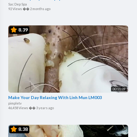
Sac Dep Spa
92 Views
��
2 months ago
8.39
00:11:09
Make Your Day Relaxing With Linh Mun LM003
pimpletv
46,458 Views
��
3 years ago
8.38