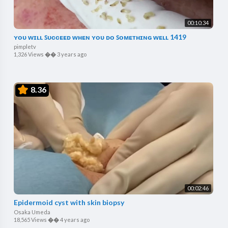
00:10:34
ʏᴏᴜ ᴡɪʟʟ ꜱᴜᴄᴄᴇᴇᴅ ᴡʜᴇɴ ʏᴏᴜ ᴅᴏ ꜱᴏᴍᴇᴛʜɪɴɢ ᴡᴇʟʟ 1419
pimpletv
1,326 Views
��
3 years ago
8.36
00:02:46
Epidermoid cyst with skin biopsy
Osaka Umeda
18,565 Views
��
4 years ago