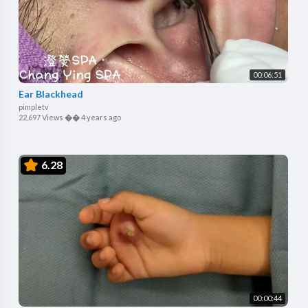
00:06:51
Ear Blackhead
pimpletv
22,697 Views
��
4 years ago
6.28
00:00:44