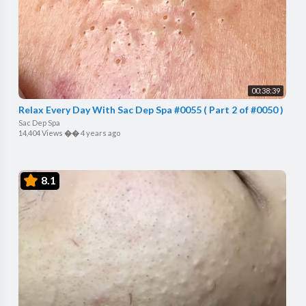
00:38:39
Relax Every Day With Sac Dep Spa #0055 ( Part 2 of #0050 )
Sac Dep Spa
14,404 Views
��
4 years ago
8.1