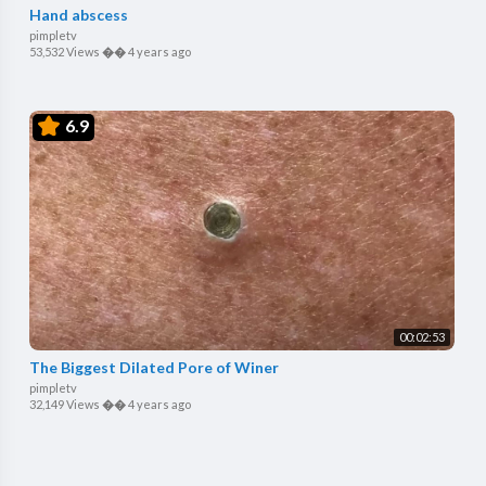
Hand abscess
pimpletv
53,532 Views
��
4 years ago
6.9
00:02:53
The Biggest Dilated Pore of Winer
pimpletv
32,149 Views
��
4 years ago