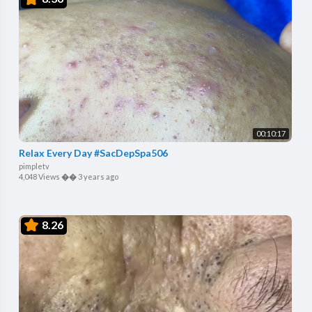
00:10:17
Relax Every Day #SacDepSpa506
pimpletv
4,048 Views
��
3 years ago
8.26