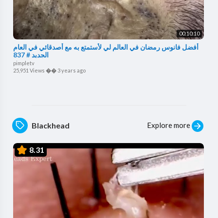
00:10:10
أفضل فانوس رمضان في العالم لي لأستمتع به مع أصدقائي في العام
الجديد # 837
pimpletv
25,951 Views
��
3 years ago
Explore more
Blackhead
8.31