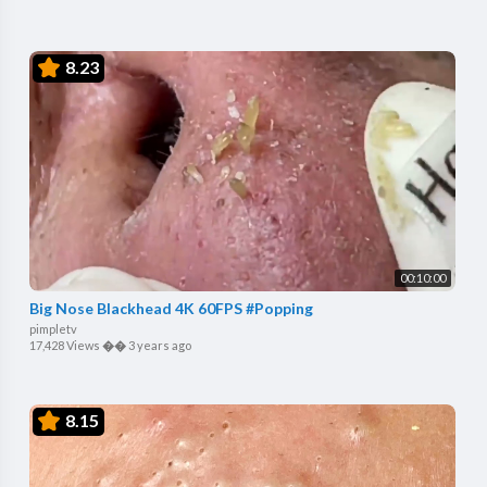
8.23
00:10:00
Big Nose Blackhead 4K 60FPS #Popping
pimpletv
17,428 Views
��
3 years ago
8.15