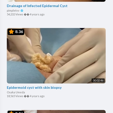
Drainage of Infected Epidermal Cyst
pimpletvv
54,232 Views
��
4 years ago
8.36
00:02:46
Epidermoid cyst with skin biopsy
Osaka Umeda
18,565 Views
��
4 years ago