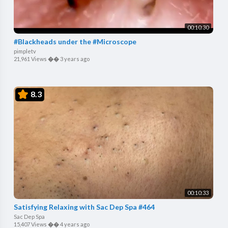
00:10:30
#Blackheads under the #Microscope
pimpletv
21,961 Views
��
3 years ago
8.3
00:10:33
Satisfying Relaxing with Sac Dep Spa #464
Sac Dep Spa
15,407 Views
��
4 years ago