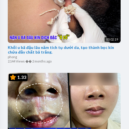
00:02:19
Khối u bã đậu lâu năm tích tụ dưới da, tạo thành bọc kín
chứa đầy chất bã trắng.
phong
2,144 Views
��
2 months ago
1.33