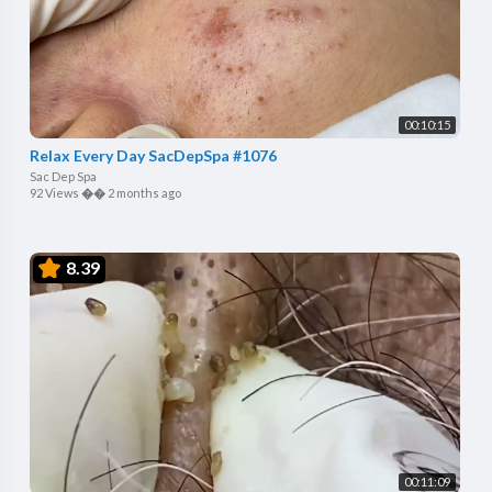
00:10:15
Relax Every Day SacDepSpa #1076
Sac Dep Spa
92 Views
��
2 months ago
8.39
00:11:09