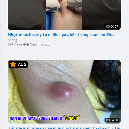
00:00:37
Nhọt ở nách sưng to nhiều ngày, bên trong toàn mủ đặc.
phong
599 Views
��
2 months ago
7.53
00:04:01
Tổng hợp những ca nặn mụn nhọt sưng viêm to ở nách - Tại