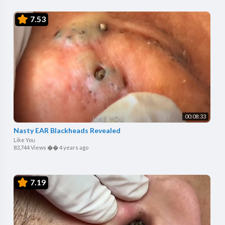
7.53
00:08:33
Nasty EAR Blackheads Revealed
Like You
83,744 Views
��
4 years ago
7.19