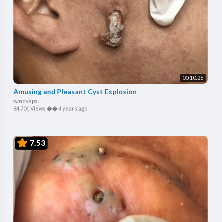
00:10:26
Amusing and Pleasant Cyst Explosion
windyspa
84,701 Views
��
4 years ago
7.53