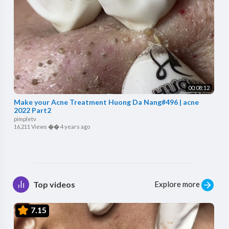
00:08:12
Make your Acne Treatment Huong Da Nang#496 | acne
2022 Part2
pimpletv
16,211 Views
��
4 years ago
Explore more
Top videos
7.15