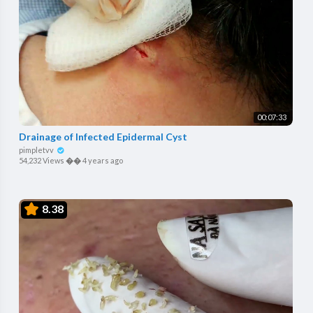
00:07:33
Drainage of Infected Epidermal Cyst
pimpletvv
54,232 Views
��
4 years ago
8.38