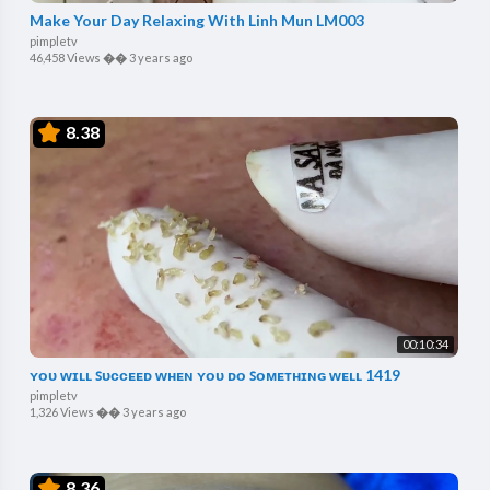
Make Your Day Relaxing With Linh Mun LM003
pimpletv
46,458 Views
��
3 years ago
8.38
00:10:34
ʏᴏᴜ ᴡɪʟʟ ꜱᴜᴄᴄᴇᴇᴅ ᴡʜᴇɴ ʏᴏᴜ ᴅᴏ ꜱᴏᴍᴇᴛʜɪɴɢ ᴡᴇʟʟ 1419
pimpletv
1,326 Views
��
3 years ago
8.36