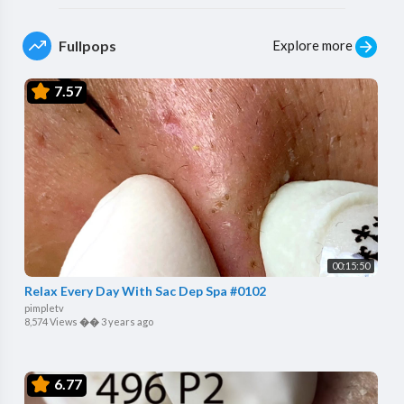
Explore more
Fullpops
7.57
00:15:50
Relax Every Day With Sac Dep Spa #0102
pimpletv
8,574 Views
��
3 years ago
6.77