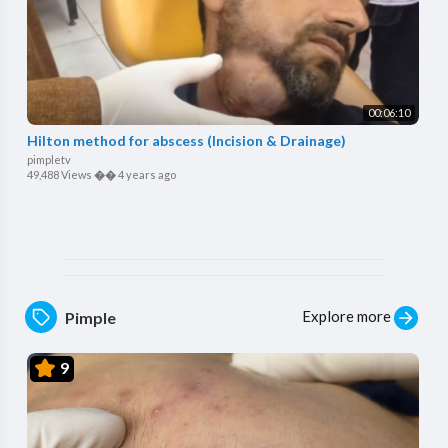
00:06:10
Hilton method for abscess (Incision & Drainage)
pimpletv
49,488 Views
��
4 years ago
Explore more
Pimple
9