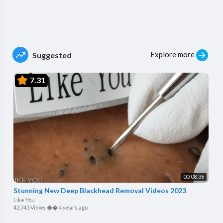
Explore more
Suggested
7.31
00:08:36
Stunning New Deep Blackhead Removal Videos 2023
Like You
42,743 Views
��
4 years ago