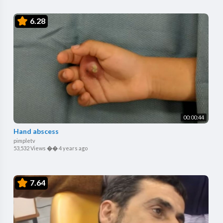
6.28
00:00:44
Hand abscess
pimpletv
53,532 Views
��
4 years ago
7.64