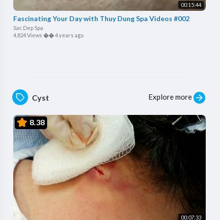
00:15:44
Fascinating Your Day with Thuy Dung Spa Videos #002
Sac Dep Spa
4,824 Views
��
4 years ago
Explore more
Cyst
8.38
00:07:33