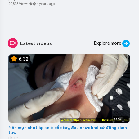
20,833 Views
��
4 years ago
Explore more
Latest videos
6.32
00:01:28
Nặn mụn nhọt áp xe ở bắp tay, đau nhức khó cử động cánh
tay.
phong