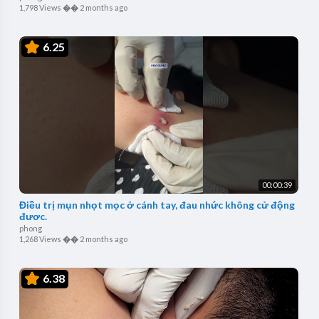
1,798 Views
��
2 months ago
6.25
00:00:39
Điều trị mụn nhọt mọc ở cánh tay, đau nhức không cử động
được.
phong
1,268 Views
��
2 months ago
6.38