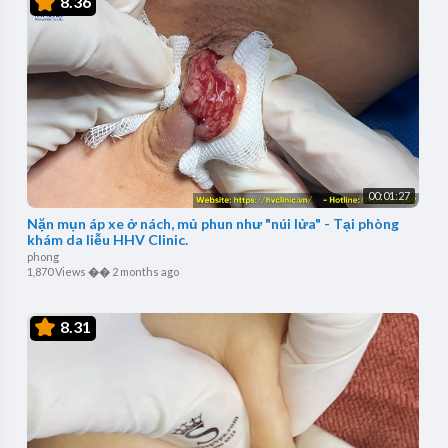
8.36
00:01:27
Nặn mụn áp xe ở nách, mủ phun như "núi lửa" - Tại phòng
khám da liễu HHV Clinic.
phong
1,870 Views
��
2 months ago
8.31