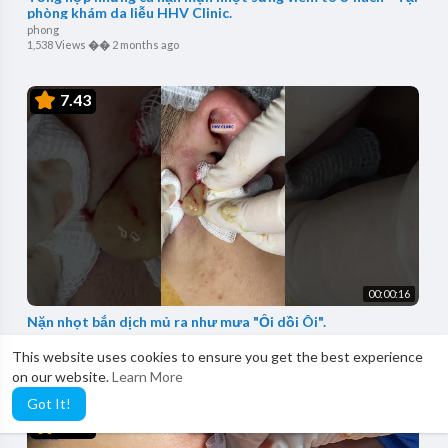
phòng khám da liễu HHV Clinic.
phong
1,538 Views
��
2 months ago
7.43
00:00:16
Nặn nhọt bắn dịch mủ ra như mưa "Ối dồi Ôi".
phong
This website uses cookies to ensure you get the best experience
889 Views
��
2 months ago
on our website.
Learn More
Got It!
5.29