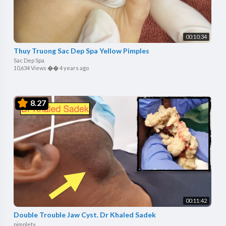
00:10:34
Thuy Truong Sac Dep Spa Yellow Pimples
Sac Dep Spa
10,634 Views
��
4 years ago
8.27
00:11:42
Double Trouble Jaw Cyst. Dr Khaled Sadek
pimpletv