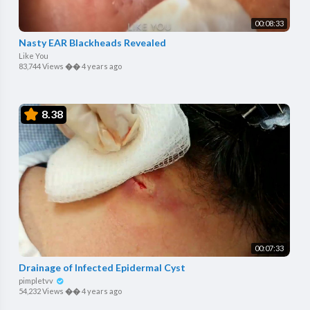
00:08:33
Nasty EAR Blackheads Revealed
Like You
83,744 Views
��
4 years ago
8.38
00:07:33
Drainage of Infected Epidermal Cyst
pimpletvv
54,232 Views
��
4 years ago