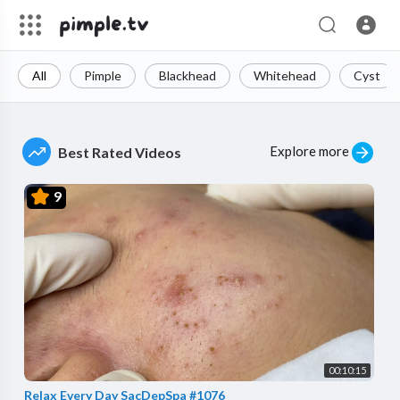
All
Pimple
Blackhead
Whitehead
Cyst
Explore more
Best Rated Videos
9
00:10:15
Relax Every Day SacDepSpa #1076