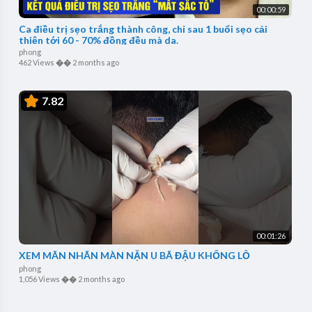
00:00:59
Ca điều trị sẹo trắng thành công, chỉ sau 1 buổi sẹo cải
thiện tới 60 - 70% đồng đều mà da.
phong
462 Views
��
2 months ago
7.82
00:01:26
XEM MÃN NHÃN MÀN NẶN U BÃ ĐẬU KHỔNG LỒ
phong
1,056 Views
��
2 months ago