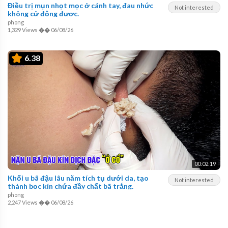
Điều trị mụn nhọt mọc ở cánh tay, đau nhức
Not interested
không cử động được.
phong
1,329 Views
��
06/08/26
6.38
00:02:19
Khối u bã đậu lâu năm tích tụ dưới da, tạo
Not interested
thành bọc kín chứa đầy chất bã trắng.
phong
2,247 Views
��
06/08/26