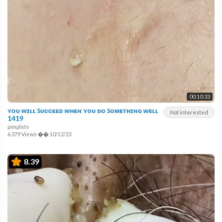
00:10:33
ʏᴏᴜ ᴡɪʟʟ ꜱᴜᴄᴄᴇᴇᴅ ᴡʜᴇɴ ʏᴏᴜ ᴅᴏ ꜱᴏᴍᴇᴛʜɪɴɢ ᴡᴇʟʟ
Not interested
1419
pimpletv
6,379 Views
��
10/12/23
8.39