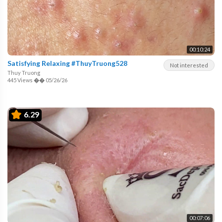
00:10:24
Satisfying Relaxing #ThuyTruong528
Not interested
Thuy Truong
445 Views
��
05/26/26
6.29
00:07:06