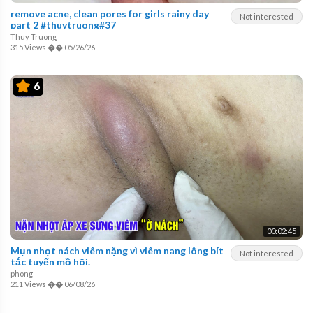
remove acne, clean pores for girls rainy day
Not interested
part 2 #thuytruong#37
Thuy Truong
315 Views
��
05/26/26
6
00:02:45
Mụn nhọt nách viêm nặng vì viêm nang lông bít
Not interested
tắc tuyến mồ hôi.
phong
211 Views
��
06/08/26