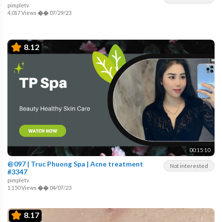
pimpletv
4,017 Views
��
07/29/23
8.12
00:15:10
@097 | Truc Phuong Spa | Acne treatment
Not interested
#3347
pimpletv
1,150 Views
��
04/07/23
8.17