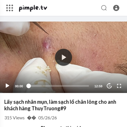
00:00
12:59
10
Lấy sạch nhân mụn, làm sạch lổ chân lông cho anh
khách hàng ThuyTruong#9
315
Views
��
05/26/26