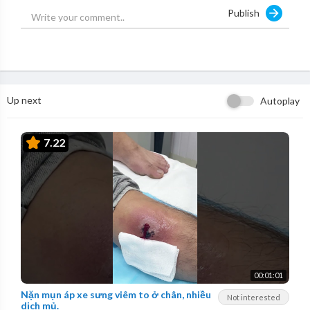
Publish
Up next
Autoplay
7.22
00:01:01
Nặn mụn áp xe sưng viêm to ở chân, nhiều
Not interested
dịch mủ.