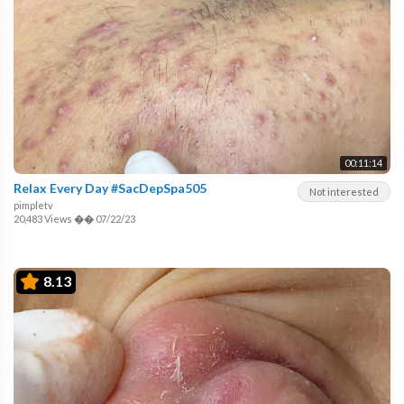
00:11:14
Relax Every Day #SacDepSpa505
Not interested
pimpletv
20,483 Views
��
07/22/23
8.13