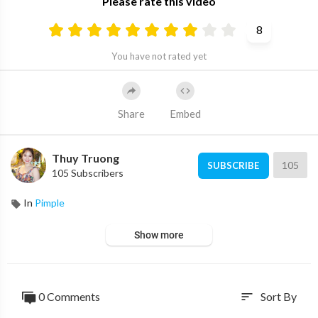
Please rate this video
8
You have not rated yet
Share
Embed
Thuy Truong
105
SUBSCRIBE
105 Subscribers
In
Pimple
Show more
0 Comments
Sort By
sort