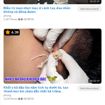
00:00:39
Điều trị mụn nhọt mọc ở cánh tay, đau nhức
Not interested
không cử động được.
phong
1,247 Views
��
06/08/26
6.38
00:02:19
Khối u bã đậu lâu năm tích tụ dưới da, tạo
Not interested
thành bọc kín chứa đầy chất bã trắng.
phong
2,118 Views
��
06/08/26