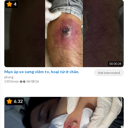
4
00:00:24
Mụn áp xe sưng viêm to, hoại tử ở chân.
Not interested
phong
150 Views
��
06/08/26
6.32