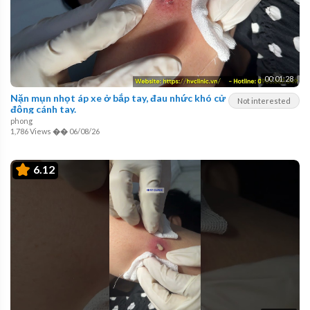
00:01:28
Nặn mụn nhọt áp xe ở bắp tay, đau nhức khó cử
Not interested
động cánh tay.
phong
1,786 Views
��
06/08/26
6.12