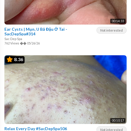
00:14:33
Ear Cysts | Mụn, U Bã Đậu Ở Tai -
Not interested
SacDepSpa#314
Sac Dep Spa
762 Views
��
05/26/26
8.36
00:10:17
Relax Every Day #SacDepSpa506
Not interested