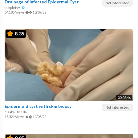
Drainage of Infected Epidermal Cyst
Not interested
pimpletvv
54,185 Views
��
10/09/22
8.35
00:02:46
Epidermoid cyst with skin biopsy
Not interested
Osaka Umeda
18,529 Views
��
12/08/22
8.05