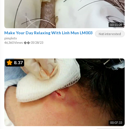
00:11:09
Make Your Day Relaxing With Linh Mun LM003
Not interested
pimpletv
46,360 Views
��
05/28/23
8.37
00:07:33