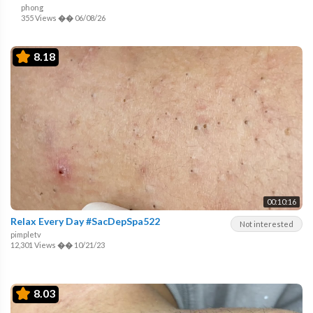
phong
355 Views
��
06/08/26
8.18
00:10:16
Relax Every Day #SacDepSpa522
Not interested
pimpletv
12,301 Views
��
10/21/23
8.03