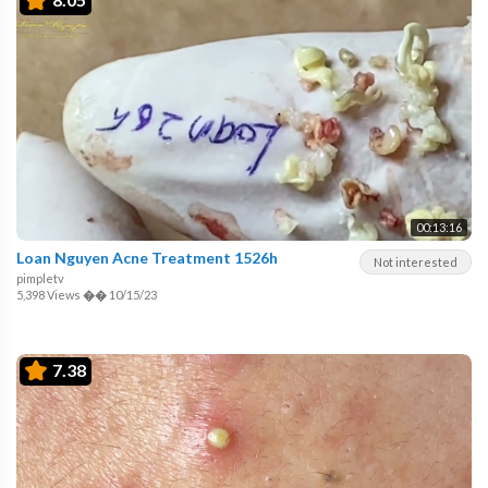
00:13:16
Loan Nguyen Acne Treatment 1526h
Not interested
pimpletv
5,398 Views
��
10/15/23
7.38