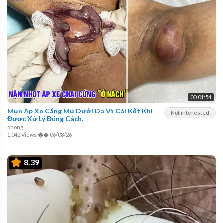
00:01:54
Mụn Áp Xe Căng Mủ Dưới Da Và Cái Kết Khi
Not interested
Được Xử Lý Đúng Cách.
phong
1,042 Views
��
06/08/26
8.39