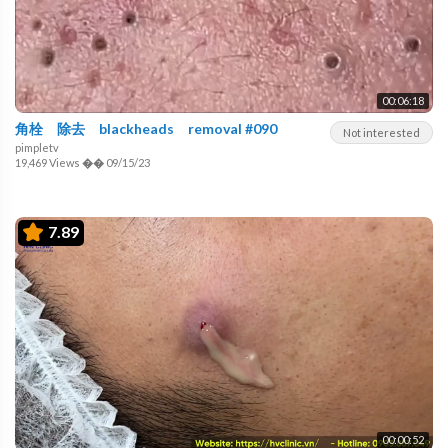
00:06:18
角栓 除去 blackheads removal #090
Not interested
pimpletv
19,469 Views
��
09/15/23
7.89
00:00:52