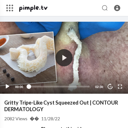
00:00
02:30
10
Gritty Tripe-Like Cyst Squeezed Out | CONTOUR
DERMATOLOGY
2082
Views
��
11/28/22