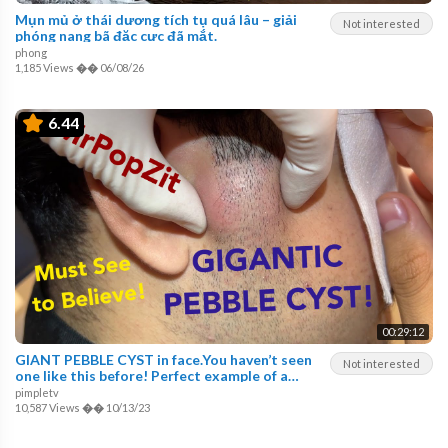
Mụn mủ ở thái dương tích tụ quá lâu – giải
Not interested
phóng nang bã đặc cực đã mắt.
phong
1,185 Views
��
06/08/26
6.44
00:29:12
GIANT PEBBLE CYST in face.You haven’t seen
Not interested
one like this before! Perfect example of a
Pilomatricoma
pimpletv
10,587 Views
��
10/13/23