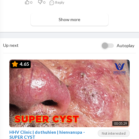
0
0
Reply
Show more
Up next
Autoplay
4.65
00:05:29
HHV Clinic | dothuhien | hienvanspa -
Not interested
SUPER CYST