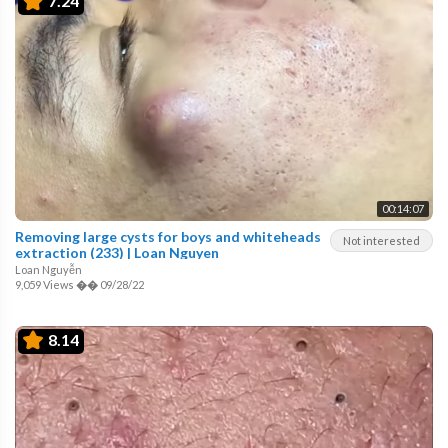
7.24
00:14:07
Removing large cysts for boys and whiteheads
Not interested
extraction (233) | Loan Nguyen
Loan Nguyễn
9,059 Views
��
09/28/22
8.14