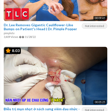
00:09:45
Dr. Lee Removes Gigantic Cauliflower-Like
Not interested
Bumps on Patient's Head | Dr. Pimple Popper
pimpletv
3,409 Views
��
11/28/22
8.03
00:05:25
Điều trị mụn nhọt ở nách sưng viêm đau nhức -
Not interested