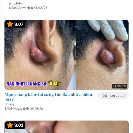
pimpletv
6,636 Views
��
08/08/23
8.07
00:02:53
Mụn u nang bã ở tai sưng tím đau nhức nhiều
Not interested
ngày.
phong
1,501 Views
��
06/08/26
8.01