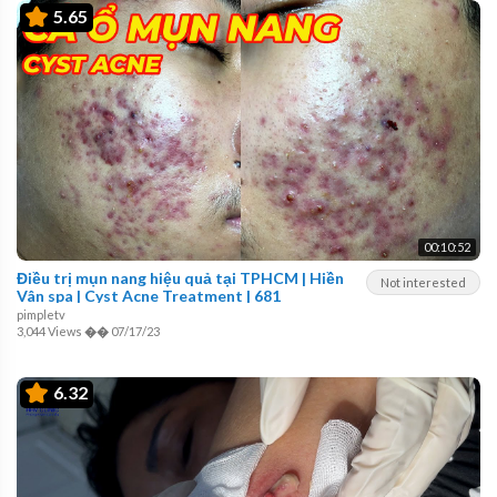
5.65
00:10:52
Điều trị mụn nang hiệu quả tại TPHCM | Hiền
Not interested
Vân spa | Cyst Acne Treatment | 681
pimpletv
3,044 Views
��
07/17/23
6.32