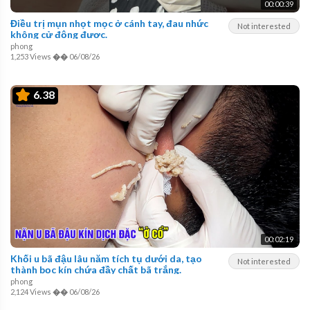
00:00:39
Điều trị mụn nhọt mọc ở cánh tay, đau nhức
Not interested
không cử động được.
phong
1,253 Views
��
06/08/26
6.38
00:02:19
Khối u bã đậu lâu năm tích tụ dưới da, tạo
Not interested
thành bọc kín chứa đầy chất bã trắng.
phong
2,124 Views
��
06/08/26