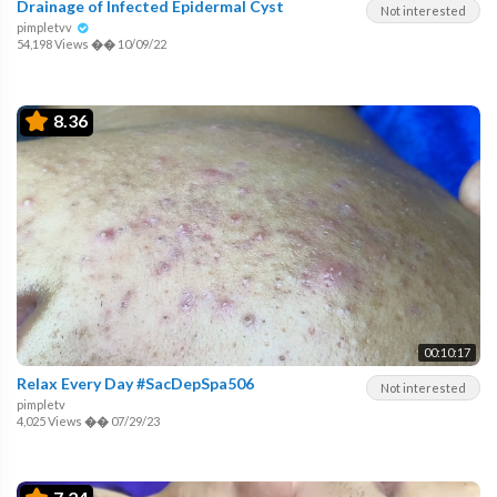
Drainage of Infected Epidermal Cyst
Not interested
pimpletvv
54,198 Views
��
10/09/22
8.36
00:10:17
Relax Every Day #SacDepSpa506
Not interested
pimpletv
4,025 Views
��
07/29/23