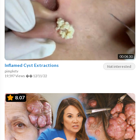
00:04:30
Inflamed Cyst Extractions
Not interested
pimpletv
19,597 Views
��
12/11/22
8.07