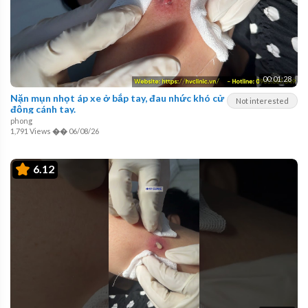
00:01:28
Nặn mụn nhọt áp xe ở bắp tay, đau nhức khó cử
Not interested
động cánh tay.
phong
1,791 Views
��
06/08/26
6.12