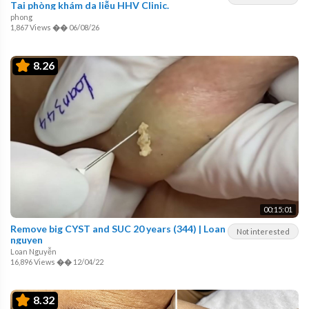
Tại phòng khám da liễu HHV Clinic.
phong
1,867 Views
��
06/08/26
8.26
00:15:01
Remove big CYST and SUC 20 years (344) | Loan
Not interested
nguyen
Loan Nguyễn
16,896 Views
��
12/04/22
8.32