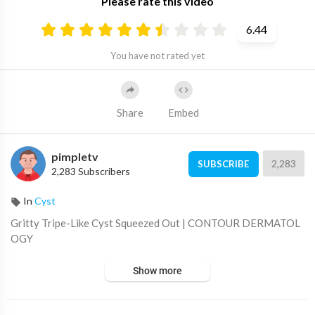
Please rate this video
6.44
You have not rated yet
Share
Embed
pimpletv
2,283
SUBSCRIBE
2,283 Subscribers
In
Cyst
⁣Gritty Tripe-Like Cyst Squeezed Out | CONTOUR DERMATOL
OGY
Show more