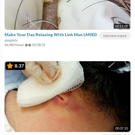
00:11:09
Make Your Day Relaxing With Linh Mun LM003
Not interested
pimpletv
46,380 Views
��
05/28/23
8.37
00:07:33