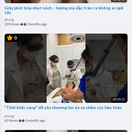
Giây phút bóp nhọt nách – lượng mủ đặc trào ra không ai ngờ
tới.
phong
233 Views
��
2 months ago
0
00:00:32
"Thời khắc vàng" để yêu thương làn da và chăm sóc bản thân
phong
62 Views
��
2 months ago