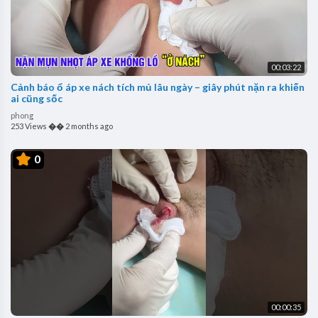
00:03:22
Cảnh báo ổ áp xe nách tích mủ lâu ngày – giây phút nặn ra khiến
ai cũng sốc
phong
253 Views
��
2 months ago
0
00:00:35