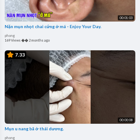
00:01:03
Nặn mụn nhọt chai cứng ở má - Enjoy Your Day.
phong
169 Views
��
2 months ago
7.33
00:00:08
Mụn u nang bã ở thái dương.
phong