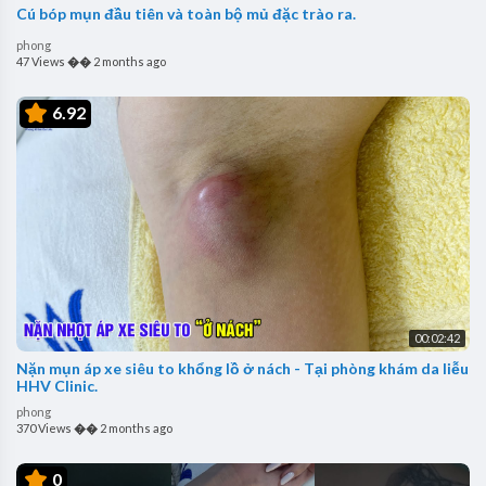
Cú bóp mụn đầu tiên và toàn bộ mủ đặc trào ra.
phong
47 Views
��
2 months ago
6.92
00:02:42
Nặn mụn áp xe siêu to khổng lồ ở nách - Tại phòng khám da liễu
HHV Clinic.
phong
370 Views
��
2 months ago
0