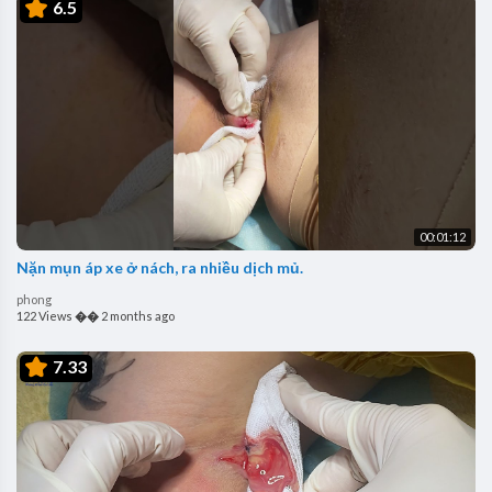
6.5
00:01:12
Nặn mụn áp xe ở nách, ra nhiều dịch mủ.
phong
122 Views
��
2 months ago
7.33