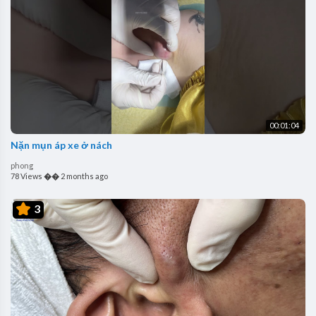
00:01:04
Nặn mụn áp xe ở nách
phong
78 Views
��
2 months ago
3