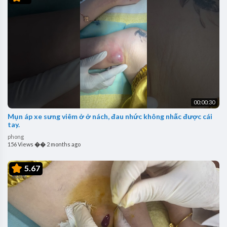
00:00:30
Mụn áp xe sưng viêm ở ở nách, đau nhức không nhấc được cái
tay.
phong
156 Views
��
2 months ago
5.67