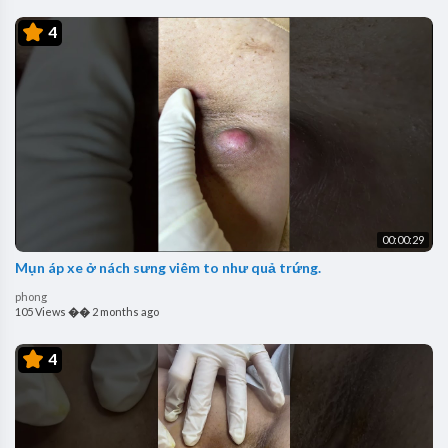
4
00:00:29
Mụn áp xe ở nách sưng viêm to như quả trứng.
phong
105 Views
��
2 months ago
4