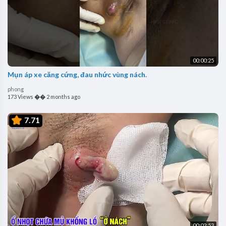
00:00:25
Mụn áp xe căng cứng, đau nhức vùng nách.
phong
173 Views
��
2 months ago
7.71
00:02:53