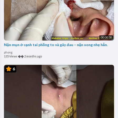
00:00:58
Nặn mụn ở cạnh tai phồng to và gây đau – nặn xong nhẹ hẳn.
phong
135 Views
��
2 months ago
6