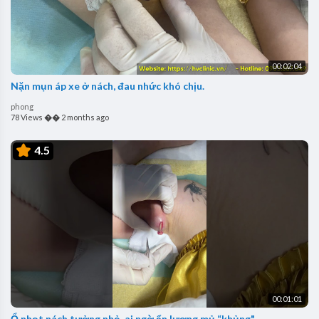
00:02:04
Nặn mụn áp xe ở nách, đau nhức khó chịu.
phong
78 Views
��
2 months ago
4.5
00:01:01
Ổ nhọt nách tưởng nhỏ, ai ngờ ẩn lượng mủ “khủng"