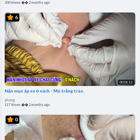
300 Views
��
2 months ago
6
00:01:12
Nặn mụn áp xe ở nách - Mủ trắng trào.
phong
117 Views
��
2 months ago
0