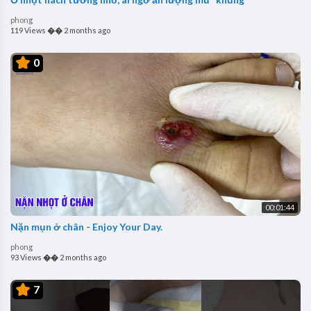
phong
119 Views
��
2 months ago
0
00:01:44
Nặn mụn ở chân - Enjoy Your Day.
phong
93 Views
��
2 months ago
7