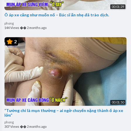
00:01:29
Ô áp xe căng như muốn nổ – Bác sĩ ấn nhẹ đã trào dịch.
phong
144 Views
��
2 months ago
2
00:01:50
“Tưởng chỉ là mụn thường – ai ngờ chuyển nặng thành ổ áp xe
lớn”
phong
307 Views
��
2 months ago