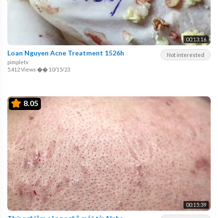
00:13:16
Loan Nguyen Acne Treatment 1526h
Not interested
pimpletv
5,412 Views
��
10/15/23
8.05
00:15:39