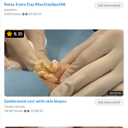
Relax Every Day #SacDepSpa506
Not interested
pimpletv
4,035 Views
��
07/29/23
8.35
00:02:46
Epidermoid cyst with skin biopsy
Not interested
Osaka Umeda
18,545 Views
��
12/08/22