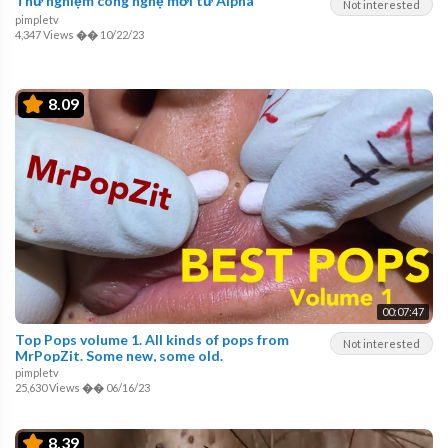
Thử nghiệm công nghệ mới từ Alpha
Not interested
pimpletv
4,347 Views
��
10/22/23
8.09
00:07:47
Top Pops volume 1. All kinds of pops from
Not interested
MrPopZit. Some new, some old.
pimpletv
25,630 Views
��
06/16/23
8.39