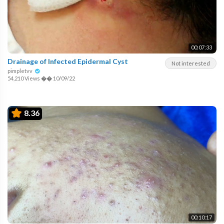
00:07:33
Drainage of Infected Epidermal Cyst
Not interested
pimpletvv
54,210 Views
��
10/09/22
8.36
00:10:17