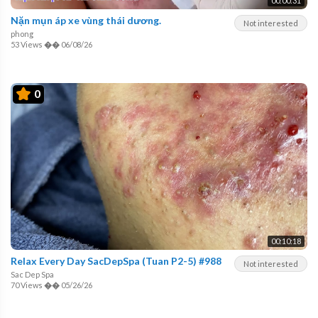
00:00:31
Nặn mụn áp xe vùng thái dương.
Not interested
phong
53 Views
��
06/08/26
0
00:10:18
Relax Every Day SacDepSpa (Tuan P2-5) #988
Not interested
Sac Dep Spa
70 Views
��
05/26/26