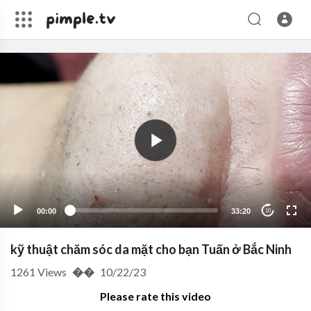
00:00
33:20
10
kỹ thuật chăm sóc da mặt cho bạn Tuấn ở Bắc Ninh
1261
Views
��
10/22/23
Please rate this video