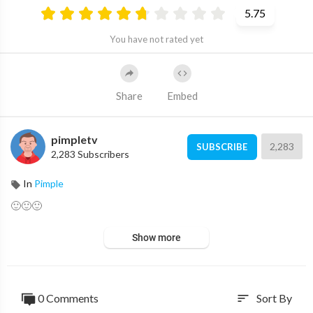
5.75
You have not rated yet
Share
Embed
pimpletv
2,283
SUBSCRIBE
2,283 Subscribers
In
Pimple
🙂🙂🙂
Show more
0 Comments
Sort By
sort