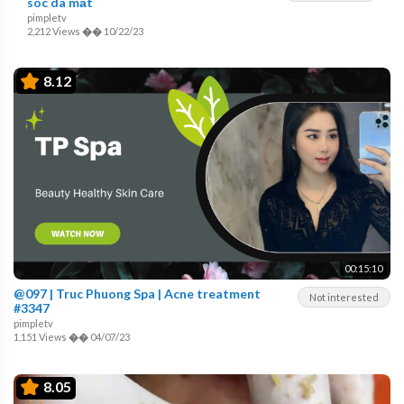
sóc da mặt
pimpletv
2,212 Views
��
10/22/23
8.12
00:15:10
@097 | Truc Phuong Spa | Acne treatment
Not interested
#3347
pimpletv
1,151 Views
��
04/07/23
8.05