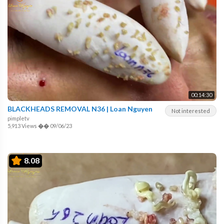
00:14:30
BLACKHEADS REMOVAL N36 | Loan Nguyen
Not interested
pimpletv
5,913 Views
��
09/06/23
8.08