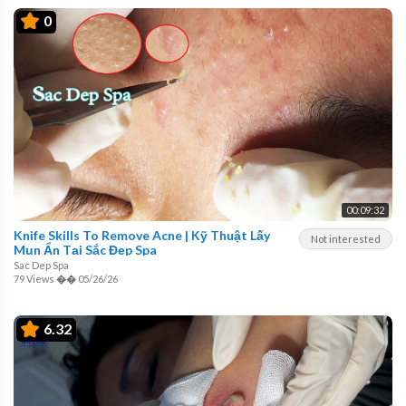
0
00:09:32
Knife Skills To Remove Acne | Kỹ Thuật Lấy
Not interested
Mụn Ẩn Tại Sắc Đẹp Spa
Sac Dep Spa
79 Views
��
05/26/26
6.32