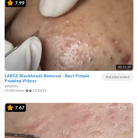
7.99
00:15:29
LARGE Blackheads Removal - Best Pimple
Not interested
Popping Videos
pimpletv
25,954 Views
��
12/20/22
7.67