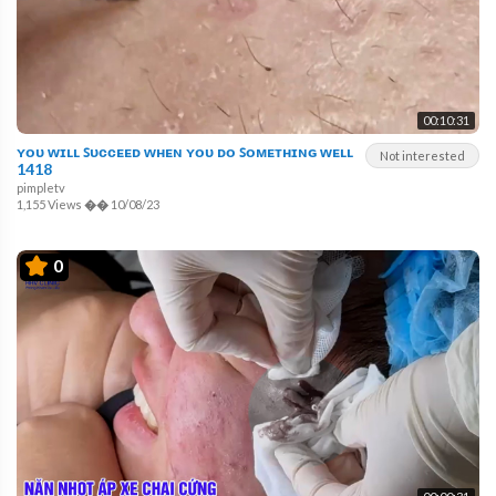
00:10:31
ʏᴏᴜ ᴡɪʟʟ ꜱᴜᴄᴄᴇᴇᴅ ᴡʜᴇɴ ʏᴏᴜ ᴅᴏ ꜱᴏᴍᴇᴛʜɪɴɢ ᴡᴇʟʟ
Not interested
1418
pimpletv
1,155 Views
��
10/08/23
0