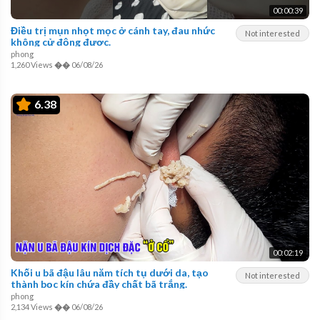
00:00:39
Điều trị mụn nhọt mọc ở cánh tay, đau nhức
Not interested
không cử động được.
phong
1,260 Views
��
06/08/26
6.38
00:02:19
Khối u bã đậu lâu năm tích tụ dưới da, tạo
Not interested
thành bọc kín chứa đầy chất bã trắng.
phong
2,134 Views
��
06/08/26