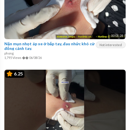
00:01:28
Nặn mụn nhọt áp xe ở bắp tay, đau nhức khó cử
Not interested
động cánh tay.
phong
1,795 Views
��
06/08/26
6.25