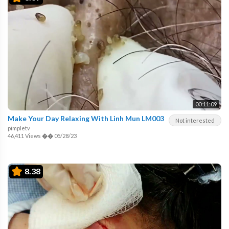
00:11:09
Make Your Day Relaxing With Linh Mun LM003
Not interested
pimpletv
46,411 Views
��
05/28/23
8.38