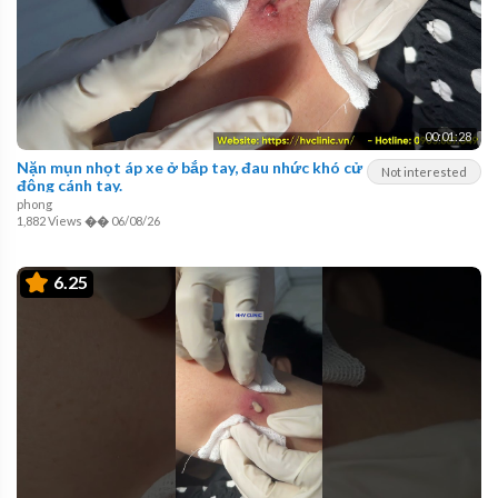
00:01:28
Nặn mụn nhọt áp xe ở bắp tay, đau nhức khó cử
Not interested
động cánh tay.
phong
1,882 Views
��
06/08/26
6.25